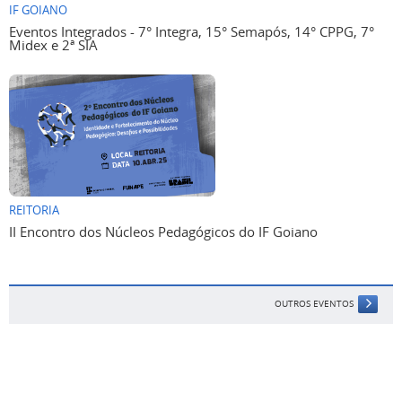
IF GOIANO
Eventos Integrados - 7° Integra, 15° Semapós, 14° CPPG, 7°
Midex e 2ª SIA
REITORIA
II Encontro dos Núcleos Pedagógicos do IF Goiano
OUTROS EVENTOS