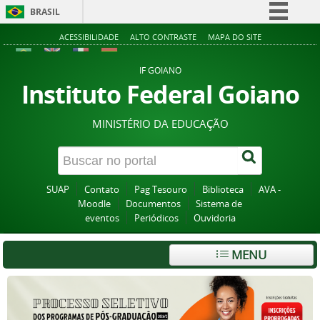
BRASIL
Simplifique!
ACESSIBILIDADE
ALTO CONTRASTE
MAPA DO SITE
Comunica BR
IF GOIANO
Participe
Instituto Federal Goiano
Acesso à informação
MINISTÉRIO DA EDUCAÇÃO
Legislação
Canais
SUAP
Contato
Pag Tesouro
Biblioteca
AVA -
Moodle
Documentos
Sistema de
eventos
Periódicos
Ouvidoria
MENU