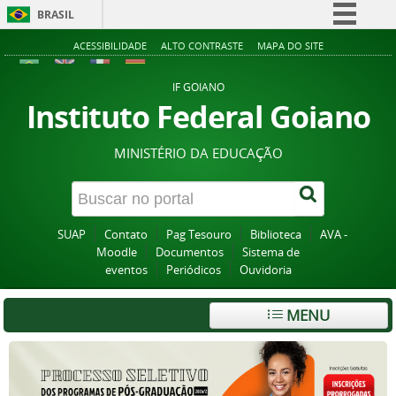
BRASIL
Simplifique!
ACESSIBILIDADE
ALTO CONTRASTE
MAPA DO SITE
Comunica BR
IF GOIANO
Participe
Instituto Federal Goiano
Acesso à informação
MINISTÉRIO DA EDUCAÇÃO
Legislação
Canais
SUAP
Contato
Pag Tesouro
Biblioteca
AVA -
Moodle
Documentos
Sistema de
eventos
Periódicos
Ouvidoria
MENU