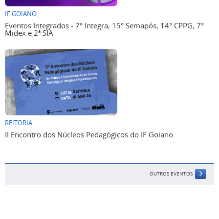
IF GOIANO
Eventos Integrados - 7° Integra, 15° Semapós, 14° CPPG, 7°
Midex e 2ª SIA
REITORIA
II Encontro dos Núcleos Pedagógicos do IF Goiano
OUTROS EVENTOS