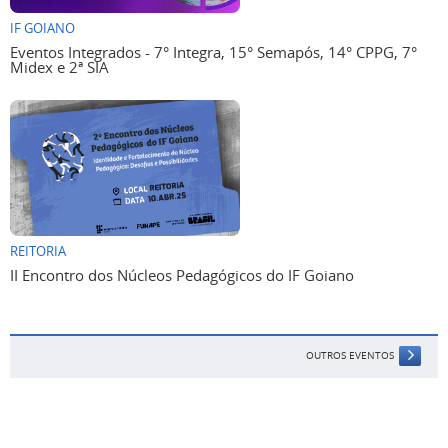
IF GOIANO
Eventos Integrados - 7° Integra, 15° Semapós, 14° CPPG, 7°
Midex e 2ª SIA
REITORIA
II Encontro dos Núcleos Pedagógicos do IF Goiano
OUTROS EVENTOS