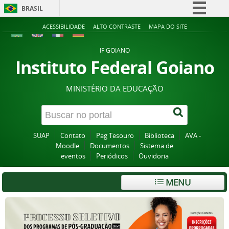
BRASIL
Simplifique!
ACESSIBILIDADE
ALTO CONTRASTE
MAPA DO SITE
Comunica BR
IF GOIANO
Participe
Instituto Federal Goiano
Acesso à informação
MINISTÉRIO DA EDUCAÇÃO
Legislação
Canais
SUAP
Contato
Pag Tesouro
Biblioteca
AVA -
Moodle
Documentos
Sistema de
eventos
Periódicos
Ouvidoria
MENU