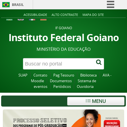
BRASIL
Simplifique!
ACESSIBILIDADE
ALTO CONTRASTE
MAPA DO SITE
Comunica BR
IF GOIANO
Participe
Instituto Federal Goiano
Acesso à informação
MINISTÉRIO DA EDUCAÇÃO
Legislação
Canais
SUAP
Contato
Pag Tesouro
Biblioteca
AVA -
Moodle
Documentos
Sistema de
eventos
Periódicos
Ouvidoria
MENU