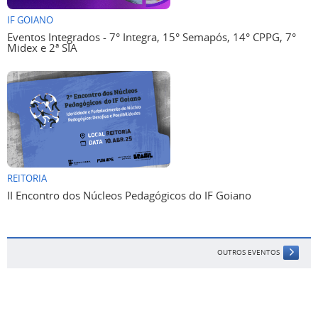
IF GOIANO
Eventos Integrados - 7° Integra, 15° Semapós, 14° CPPG, 7°
Midex e 2ª SIA
REITORIA
II Encontro dos Núcleos Pedagógicos do IF Goiano
OUTROS EVENTOS