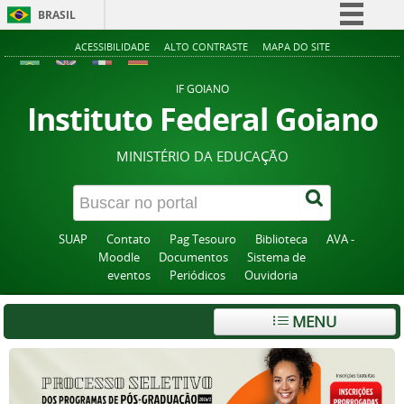
BRASIL
Simplifique!
ACESSIBILIDADE
ALTO CONTRASTE
MAPA DO SITE
Comunica BR
IF GOIANO
Participe
Instituto Federal Goiano
Acesso à informação
MINISTÉRIO DA EDUCAÇÃO
Legislação
Canais
SUAP
Contato
Pag Tesouro
Biblioteca
AVA -
Moodle
Documentos
Sistema de
eventos
Periódicos
Ouvidoria
MENU