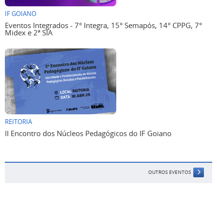
IF GOIANO
Eventos Integrados - 7° Integra, 15° Semapós, 14° CPPG, 7°
Midex e 2ª SIA
REITORIA
II Encontro dos Núcleos Pedagógicos do IF Goiano
OUTROS EVENTOS