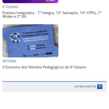
IF GOIANO
Eventos Integrados - 7° Integra, 15° Semapós, 14° CPPG, 7°
Midex e 2ª SIA
REITORIA
II Encontro dos Núcleos Pedagógicos do IF Goiano
OUTROS EVENTOS