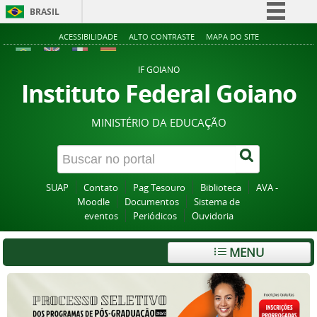
BRASIL
Simplifique!
ACESSIBILIDADE
ALTO CONTRASTE
MAPA DO SITE
Comunica BR
IF GOIANO
Participe
Instituto Federal Goiano
Acesso à informação
MINISTÉRIO DA EDUCAÇÃO
Legislação
Canais
SUAP
Contato
Pag Tesouro
Biblioteca
AVA -
Moodle
Documentos
Sistema de
eventos
Periódicos
Ouvidoria
MENU