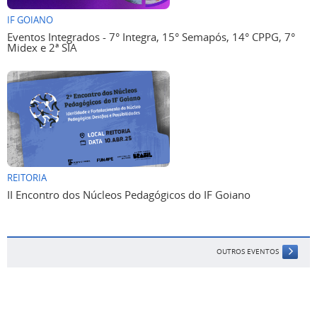
IF GOIANO
Eventos Integrados - 7° Integra, 15° Semapós, 14° CPPG, 7°
Midex e 2ª SIA
REITORIA
II Encontro dos Núcleos Pedagógicos do IF Goiano
OUTROS EVENTOS