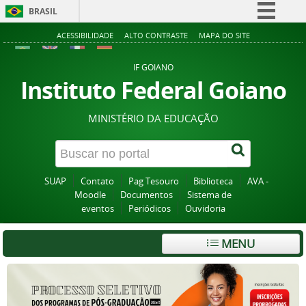
BRASIL
Simplifique!
ACESSIBILIDADE
ALTO CONTRASTE
MAPA DO SITE
Comunica BR
IF GOIANO
Participe
Instituto Federal Goiano
Acesso à informação
MINISTÉRIO DA EDUCAÇÃO
Legislação
Canais
SUAP
Contato
Pag Tesouro
Biblioteca
AVA -
Moodle
Documentos
Sistema de
eventos
Periódicos
Ouvidoria
MENU