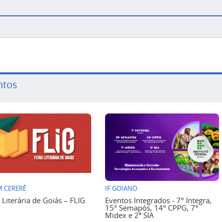
ntos
 CERERÊ
IF GOIANO
a Literária de Goiás – FLIG
Eventos Integrados - 7° Integra,
15° Semapós, 14° CPPG, 7°
Midex e 2ª SIA