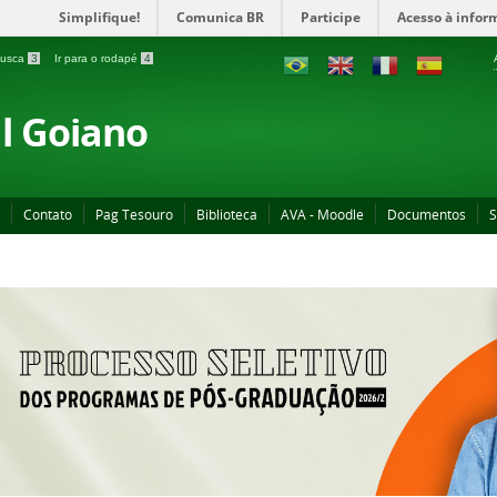
Simplifique!
Comunica BR
Participe
Acesso à infor
 busca
3
Ir para o rodapé
4
al Goiano
Contato
Pag Tesouro
Biblioteca
AVA - Moodle
Documentos
S