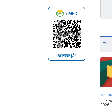
Eve
MARTIM
II Feir
2026