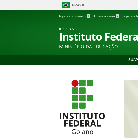
BRASIL
Ir para o conteúdo
1
Ir para o menu
2
Ir para a
IF GOIANO
Instituto Feder
MINISTÉRIO DA EDUCAÇÃO
SUAP