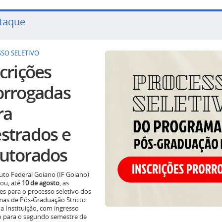
taque
SO SELETIVO
crições
orrogadas
ra
strados e
utorados
tuto Federal Goiano (IF Goiano)
ou, até
10 de agosto
, as
ões para o processo seletivo dos
as de Pós-Graduação Stricto
a Instituição, com ingresso
o para o segundo semestre de