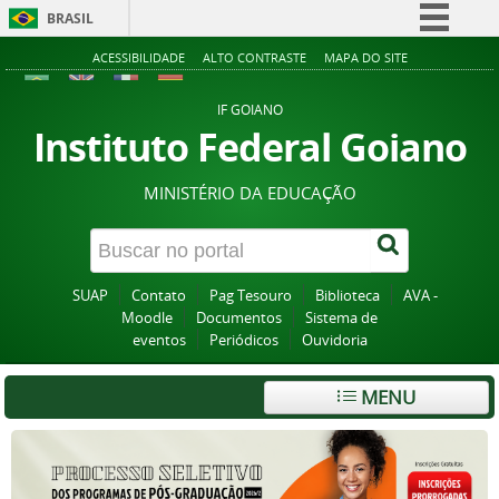
BRASIL
Simplifique!
ACESSIBILIDADE
ALTO CONTRASTE
MAPA DO SITE
Comunica BR
IF GOIANO
Participe
Instituto Federal Goiano
Acesso à informação
MINISTÉRIO DA EDUCAÇÃO
Legislação
Canais
SUAP
Contato
Pag Tesouro
Biblioteca
AVA -
Moodle
Documentos
Sistema de
eventos
Periódicos
Ouvidoria
MENU