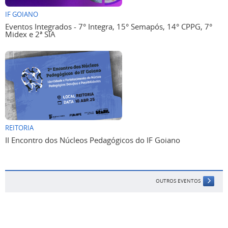
IF GOIANO
Eventos Integrados - 7° Integra, 15° Semapós, 14° CPPG, 7°
Midex e 2ª SIA
REITORIA
II Encontro dos Núcleos Pedagógicos do IF Goiano
OUTROS EVENTOS