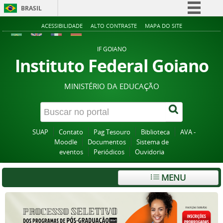
BRASIL
Simplifique!
ACESSIBILIDADE
ALTO CONTRASTE
MAPA DO SITE
Comunica BR
IF GOIANO
Participe
Instituto Federal Goiano
Acesso à informação
MINISTÉRIO DA EDUCAÇÃO
Legislação
Canais
SUAP
Contato
Pag Tesouro
Biblioteca
AVA -
Moodle
Documentos
Sistema de
eventos
Periódicos
Ouvidoria
MENU