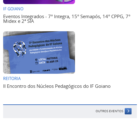
IF GOIANO
Eventos Integrados - 7° Integra, 15° Semapós, 14° CPPG, 7°
Midex e 2ª SIA
REITORIA
II Encontro dos Núcleos Pedagógicos do IF Goiano
OUTROS EVENTOS