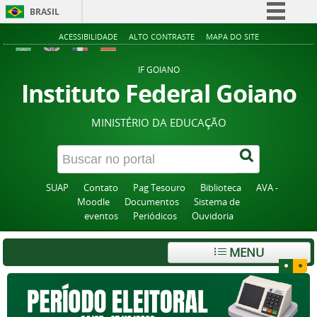
BRASIL
Simplifique!
ACESSIBILIDADE
ALTO CONTRASTE
MAPA DO SITE
Comunica BR
IF GOIANO
Participe
Instituto Federal Goiano
Acesso à informação
MINISTÉRIO DA EDUCAÇÃO
Legislação
Canais
SUAP
Contato
Pag Tesouro
Biblioteca
AVA -
Moodle
Documentos
Sistema de
eventos
Periódicos
Ouvidoria
MENU