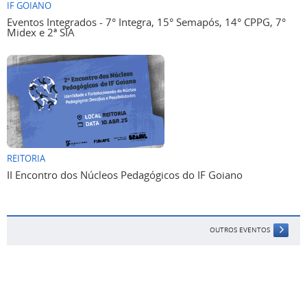
IF GOIANO
Eventos Integrados - 7° Integra, 15° Semapós, 14° CPPG, 7°
Midex e 2ª SIA
REITORIA
II Encontro dos Núcleos Pedagógicos do IF Goiano
OUTROS EVENTOS