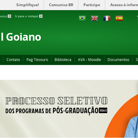
Simplifique!
Comunica BR
Participe
Acesso à infor
 busca
3
Ir para o rodapé
4
al Goiano
Contato
Pag Tesouro
Biblioteca
AVA - Moodle
Documentos
S