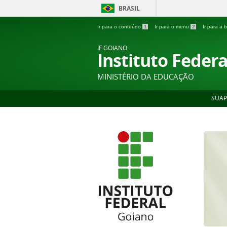
BRASIL
Ir para o conteúdo
1
Ir para o menu
2
Ir para a
IF GOIANO
Instituto Feder
MINISTÉRIO DA EDUCAÇÃO
SUAP