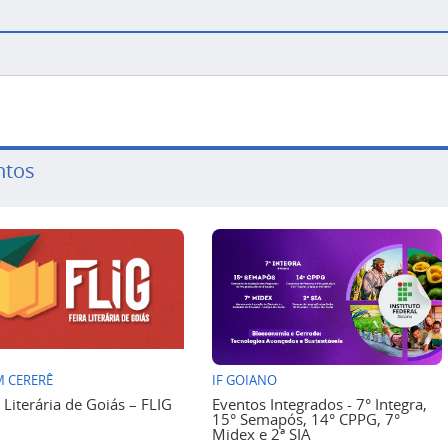
ntos
 CERERÊ
IF GOIANO
a Literária de Goiás – FLIG
Eventos Integrados - 7° Integra,
15° Semapós, 14° CPPG, 7°
Midex e 2ª SIA