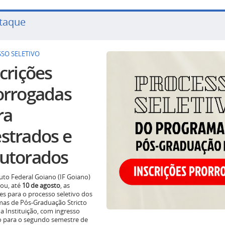
taque
SO SELETIVO
crições
orrogadas
ra
strados e
utorados
tuto Federal Goiano (IF Goiano)
ou, até
10 de agosto
, as
ões para o processo seletivo dos
as de Pós-Graduação Stricto
a Instituição, com ingresso
o para o segundo semestre de