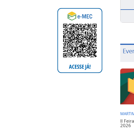
Eve
MARTIM
II Feir
2026