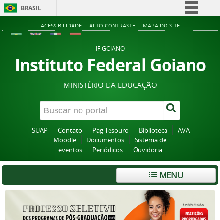
BRASIL
Simplifique!
ACESSIBILIDADE
ALTO CONTRASTE
MAPA DO SITE
Comunica BR
IF GOIANO
Participe
Instituto Federal Goiano
Acesso à informação
MINISTÉRIO DA EDUCAÇÃO
Legislação
Canais
SUAP
Contato
Pag Tesouro
Biblioteca
AVA -
Moodle
Documentos
Sistema de
eventos
Periódicos
Ouvidoria
MENU