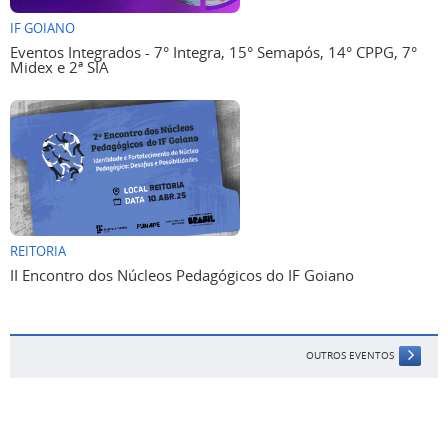
IF GOIANO
Eventos Integrados - 7° Integra, 15° Semapós, 14° CPPG, 7°
Midex e 2ª SIA
REITORIA
II Encontro dos Núcleos Pedagógicos do IF Goiano
OUTROS EVENTOS