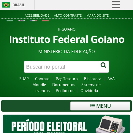
BRASIL
Simplifique!
ACESSIBILIDADE
ALTO CONTRASTE
MAPA DO SITE
Comunica BR
IF GOIANO
Participe
Instituto Federal Goiano
Acesso à informação
MINISTÉRIO DA EDUCAÇÃO
Legislação
Canais
SUAP
Contato
Pag Tesouro
Biblioteca
AVA -
Moodle
Documentos
Sistema de
eventos
Periódicos
Ouvidoria
MENU