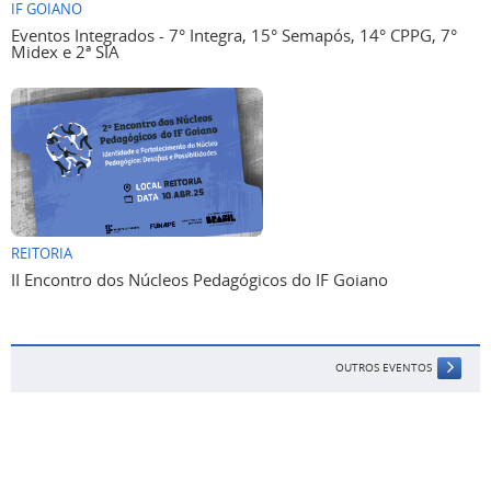
IF GOIANO
Eventos Integrados - 7° Integra, 15° Semapós, 14° CPPG, 7°
Midex e 2ª SIA
REITORIA
II Encontro dos Núcleos Pedagógicos do IF Goiano
OUTROS EVENTOS