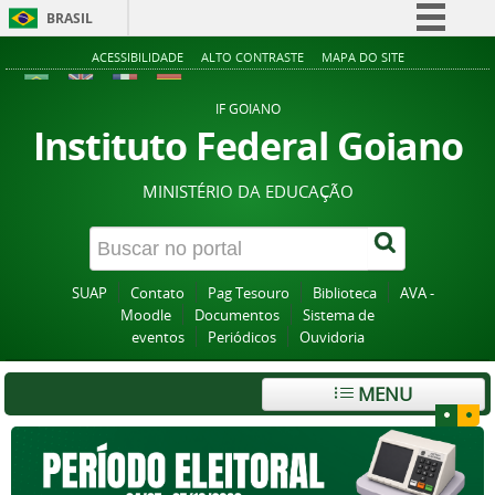
BRASIL
Simplifique!
ACESSIBILIDADE
ALTO CONTRASTE
MAPA DO SITE
Comunica BR
IF GOIANO
Participe
Instituto Federal Goiano
Acesso à informação
MINISTÉRIO DA EDUCAÇÃO
Legislação
Canais
SUAP
Contato
Pag Tesouro
Biblioteca
AVA -
Moodle
Documentos
Sistema de
eventos
Periódicos
Ouvidoria
MENU