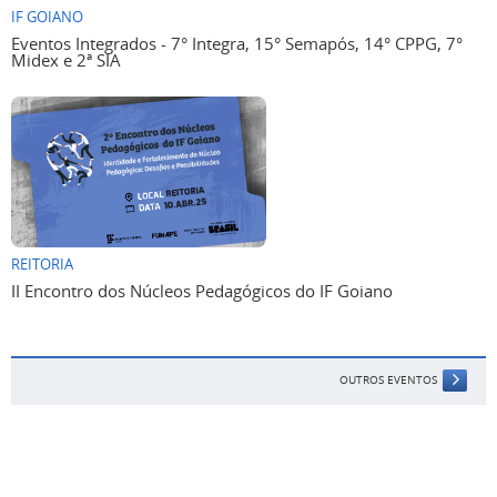
IF GOIANO
Eventos Integrados - 7° Integra, 15° Semapós, 14° CPPG, 7°
Midex e 2ª SIA
REITORIA
II Encontro dos Núcleos Pedagógicos do IF Goiano
OUTROS EVENTOS