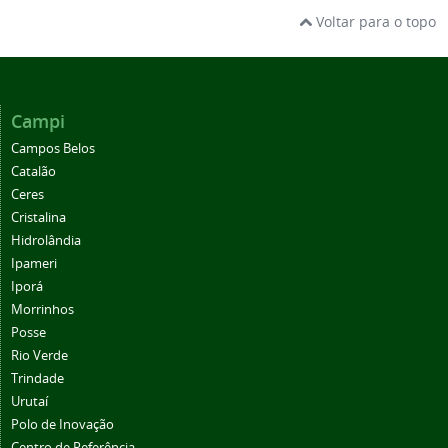
Voltar para o topo
Campi
Campos Belos
Catalão
Ceres
Cristalina
Hidrolândia
Ipameri
Iporá
Morrinhos
Posse
Rio Verde
Trindade
Urutaí
Polo de Inovação
Centro de Referência