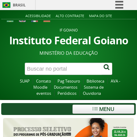
BRASIL
Simplifique!
ACESSIBILIDADE
ALTO CONTRASTE
MAPA DO SITE
Comunica BR
IF GOIANO
Participe
Instituto Federal Goiano
Acesso à informação
MINISTÉRIO DA EDUCAÇÃO
Legislação
Canais
SUAP
Contato
Pag Tesouro
Biblioteca
AVA -
Moodle
Documentos
Sistema de
eventos
Periódicos
Ouvidoria
MENU