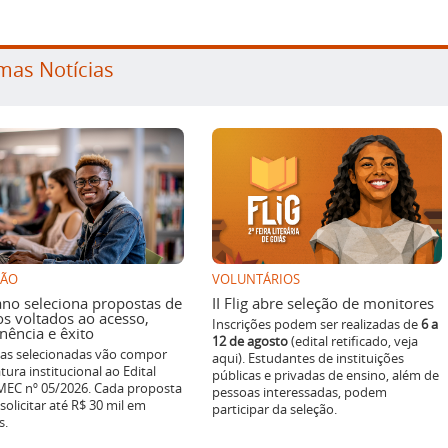
mas Notícias
SÃO
VOLUNTÁRIOS
ano seleciona propostas de
II Flig abre seleção de monitores
os voltados ao acesso,
Inscrições podem ser realizadas de
6 a
ência e êxito
12 de agosto
(edital retificado, veja
ivas selecionadas vão compor
aqui). Estudantes de instituições
tura institucional ao Edital
públicas e privadas de ensino, além de
EC nº 05/2026. Cada proposta
pessoas interessadas, podem
solicitar até R$ 30 mil em
participar da seleção.
s.