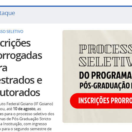
taque
SO SELETIVO
crições
orrogadas
ra
strados e
utorados
tuto Federal Goiano (IF Goiano)
ou, até
10 de agosto
, as
ões para o processo seletivo dos
as de Pós-Graduação Stricto
a Instituição, com ingresso
o para o segundo semestre de