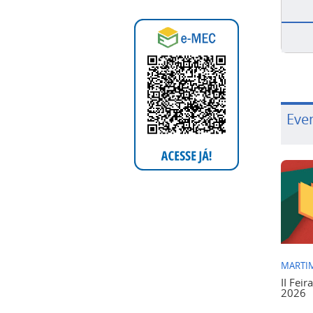
Eve
MARTIM
II Feir
2026