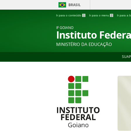
BRASIL
Ir para o conteúdo
1
Ir para o menu
2
Ir para a
IF GOIANO
Instituto Feder
MINISTÉRIO DA EDUCAÇÃO
SUAP