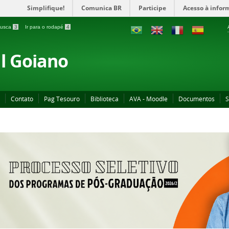
Simplifique!
Comunica BR
Participe
Acesso à infor
 busca
3
Ir para o rodapé
4
al Goiano
Contato
Pag Tesouro
Biblioteca
AVA - Moodle
Documentos
S