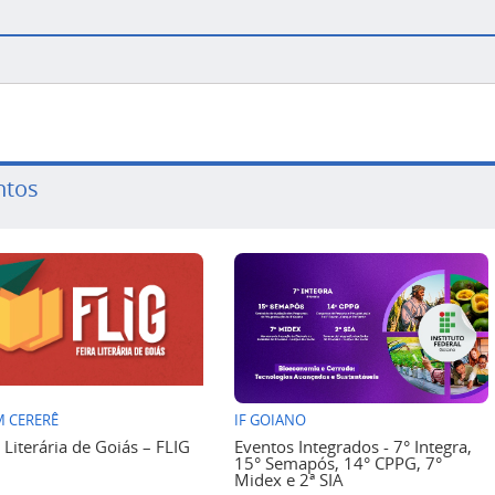
ntos
 CERERÊ
IF GOIANO
a Literária de Goiás – FLIG
Eventos Integrados - 7° Integra,
15° Semapós, 14° CPPG, 7°
Midex e 2ª SIA