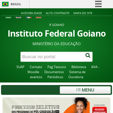
BRASIL
Simplifique!
ACESSIBILIDADE
ALTO CONTRASTE
MAPA DO SITE
Comunica BR
IF GOIANO
Participe
Instituto Federal Goiano
Acesso à informação
MINISTÉRIO DA EDUCAÇÃO
Legislação
Canais
SUAP
Contato
Pag Tesouro
Biblioteca
AVA -
Moodle
Documentos
Sistema de
eventos
Periódicos
Ouvidoria
MENU