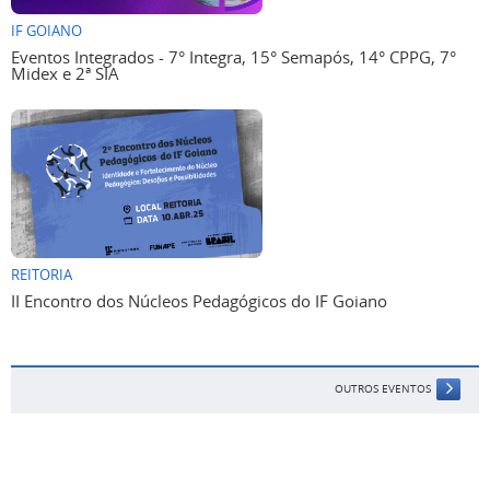
IF GOIANO
Eventos Integrados - 7° Integra, 15° Semapós, 14° CPPG, 7°
Midex e 2ª SIA
REITORIA
II Encontro dos Núcleos Pedagógicos do IF Goiano
OUTROS EVENTOS