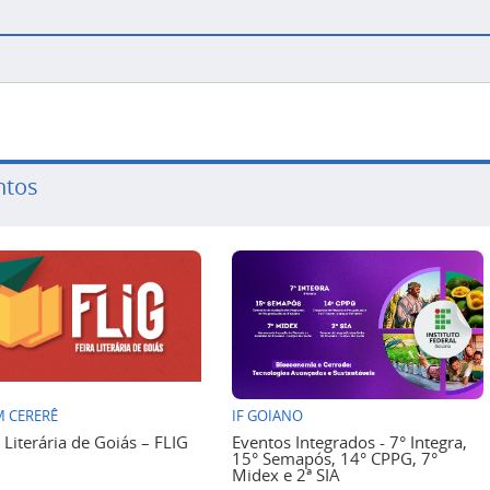
ntos
 CERERÊ
IF GOIANO
a Literária de Goiás – FLIG
Eventos Integrados - 7° Integra,
15° Semapós, 14° CPPG, 7°
Midex e 2ª SIA