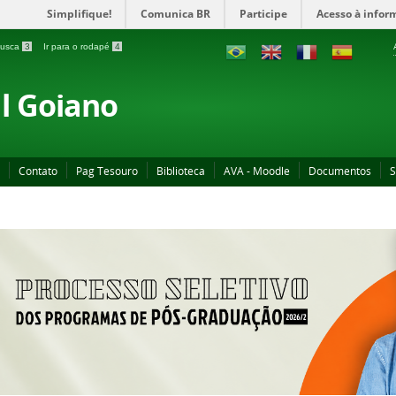
Simplifique!
Comunica BR
Participe
Acesso à infor
 busca
3
Ir para o rodapé
4
al Goiano
Contato
Pag Tesouro
Biblioteca
AVA - Moodle
Documentos
S