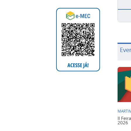
Eve
MARTIM
II Feir
2026