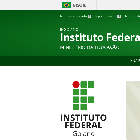
BRASIL
Ir para o conteúdo
1
Ir para o menu
2
Ir para a
IF GOIANO
Instituto Feder
MINISTÉRIO DA EDUCAÇÃO
SUAP