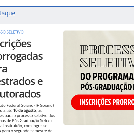
taque
SO SELETIVO
crições
orrogadas
ra
strados e
utorados
tuto Federal Goiano (IF Goiano)
ou, até
10 de agosto
, as
ões para o processo seletivo dos
as de Pós-Graduação Stricto
a Instituição, com ingresso
o para o segundo semestre de