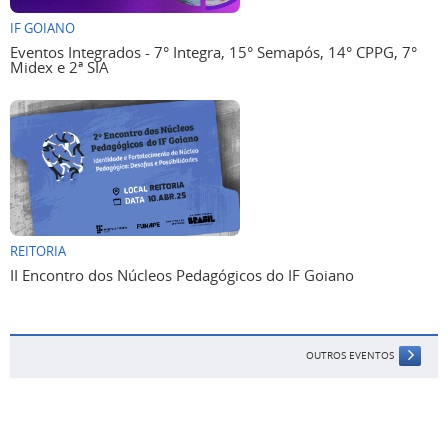
IF GOIANO
Eventos Integrados - 7° Integra, 15° Semapós, 14° CPPG, 7°
Midex e 2ª SIA
REITORIA
II Encontro dos Núcleos Pedagógicos do IF Goiano
OUTROS EVENTOS