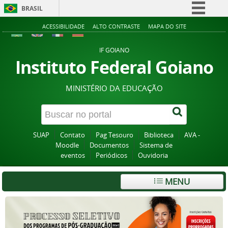
BRASIL
Simplifique!
ACESSIBILIDADE
ALTO CONTRASTE
MAPA DO SITE
Comunica BR
IF GOIANO
Participe
Instituto Federal Goiano
Acesso à informação
MINISTÉRIO DA EDUCAÇÃO
Legislação
Canais
SUAP
Contato
Pag Tesouro
Biblioteca
AVA -
Moodle
Documentos
Sistema de
eventos
Periódicos
Ouvidoria
MENU