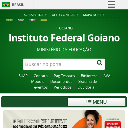
BRASIL
Simplifique!
ACESSIBILIDADE
ALTO CONTRASTE
MAPA DO SITE
Comunica BR
IF GOIANO
Participe
Instituto Federal Goiano
Acesso à informação
MINISTÉRIO DA EDUCAÇÃO
Legislação
Canais
SUAP
Contato
Pag Tesouro
Biblioteca
AVA -
Moodle
Documentos
Sistema de
eventos
Periódicos
Ouvidoria
MENU