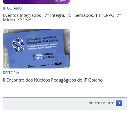
IF GOIANO
Eventos Integrados - 7° Integra, 15° Semapós, 14° CPPG, 7°
Midex e 2ª SIA
REITORIA
II Encontro dos Núcleos Pedagógicos do IF Goiano
OUTROS EVENTOS