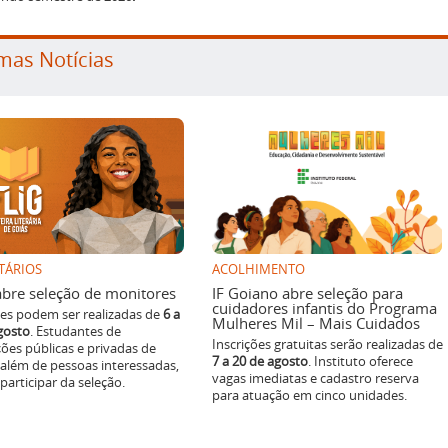
mas Notícias
TÁRIOS
ACOLHIMENTO
g abre seleção de monitores
IF Goiano abre seleção para
cuidadores infantis do Programa
ões podem ser realizadas de
6 a
Mulheres Mil – Mais Cuidados
gosto
. Estudantes de
Inscrições gratuitas serão realizadas de
ições públicas e privadas de
7 a 20 de agosto
. Instituto oferece
 além de pessoas interessadas,
vagas imediatas e cadastro reserva
articipar da seleção.
para atuação em cinco unidades.