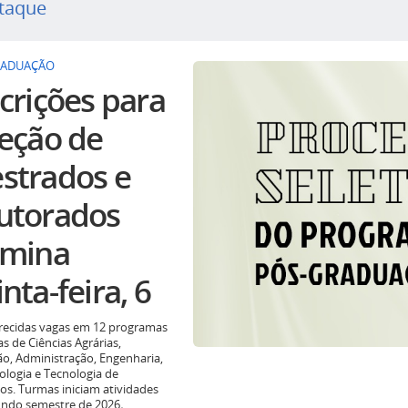
taque
RADUAÇÃO
crições para
leção de
strados e
utorados
rmina
nta-feira, 6
recidas vagas em 12 programas
as de Ciências Agrárias,
o, Administração, Engenharia,
ologia e Tecnologia de
os. Turmas iniciam atividades
undo semestre de 2026
.