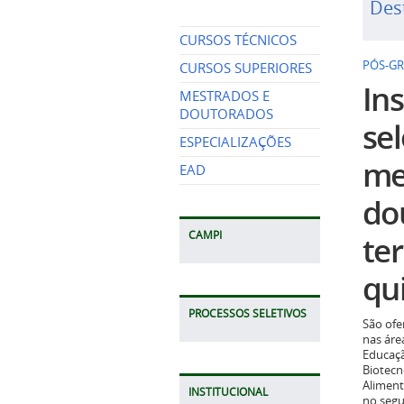
Des
CURSOS TÉCNICOS
PÓS-G
CURSOS SUPERIORES
Ins
MESTRADOS E
DOUTORADOS
se
ESPECIALIZAÇÕES
me
EAD
do
CAMPI
te
qui
PROCESSOS SELETIVOS
São ofe
nas áre
Educaçã
Biotecn
Aliment
INSTITUCIONAL
no seg