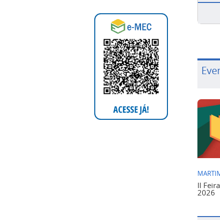
Eve
MARTIM
II Feir
2026