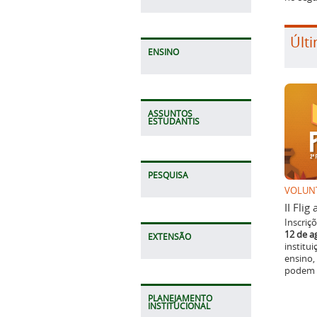
Últi
ENSINO
ASSUNTOS
ESTUDANTIS
PESQUISA
VOLUN
II Fli
Inscriç
12 de a
EXTENSÃO
institu
ensino,
podem p
PLANEJAMENTO
INSTITUCIONAL