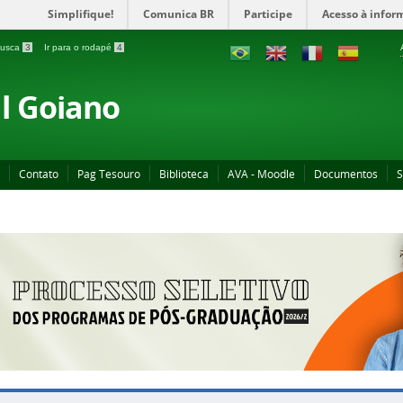
Simplifique!
Comunica BR
Participe
Acesso à infor
 busca
3
Ir para o rodapé
4
al Goiano
Contato
Pag Tesouro
Biblioteca
AVA - Moodle
Documentos
S