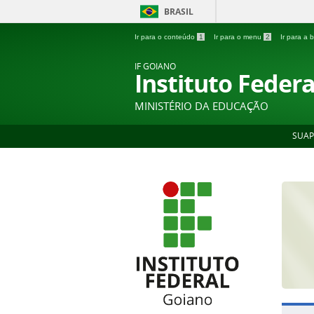
BRASIL
Ir para o conteúdo
1
Ir para o menu
2
Ir para a
IF GOIANO
Instituto Feder
MINISTÉRIO DA EDUCAÇÃO
SUAP