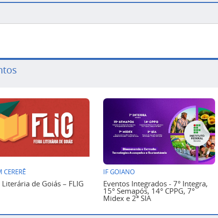
ntos
 CERERÊ
IF GOIANO
a Literária de Goiás – FLIG
Eventos Integrados - 7° Integra,
15° Semapós, 14° CPPG, 7°
Midex e 2ª SIA