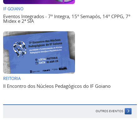
IF GOIANO
Eventos Integrados - 7° Integra, 15° Semapós, 14° CPPG, 7°
Midex e 2ª SIA
REITORIA
II Encontro dos Núcleos Pedagógicos do IF Goiano
OUTROS EVENTOS