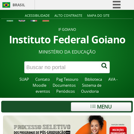
BRASIL
Simplifique!
ACESSIBILIDADE
ALTO CONTRASTE
MAPA DO SITE
Comunica BR
IF GOIANO
Participe
Instituto Federal Goiano
Acesso à informação
MINISTÉRIO DA EDUCAÇÃO
Legislação
Canais
SUAP
Contato
Pag Tesouro
Biblioteca
AVA -
Moodle
Documentos
Sistema de
eventos
Periódicos
Ouvidoria
MENU