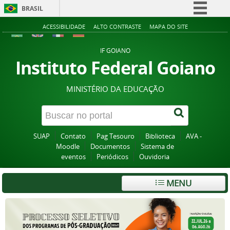
BRASIL
Simplifique!
ACESSIBILIDADE
ALTO CONTRASTE
MAPA DO SITE
Comunica BR
IF GOIANO
Participe
Instituto Federal Goiano
Acesso à informação
MINISTÉRIO DA EDUCAÇÃO
Legislação
Canais
SUAP
Contato
Pag Tesouro
Biblioteca
AVA -
Moodle
Documentos
Sistema de
eventos
Periódicos
Ouvidoria
MENU