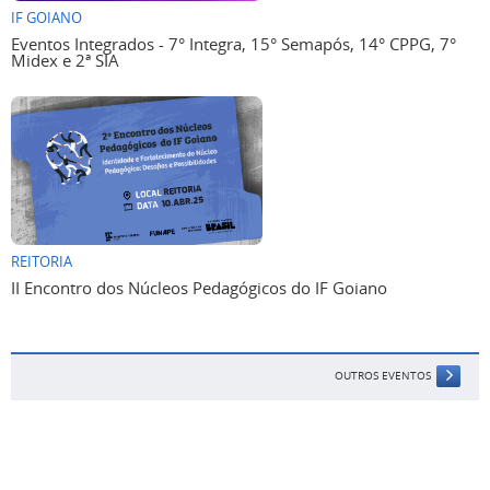
IF GOIANO
Eventos Integrados - 7° Integra, 15° Semapós, 14° CPPG, 7°
Midex e 2ª SIA
REITORIA
II Encontro dos Núcleos Pedagógicos do IF Goiano
OUTROS EVENTOS