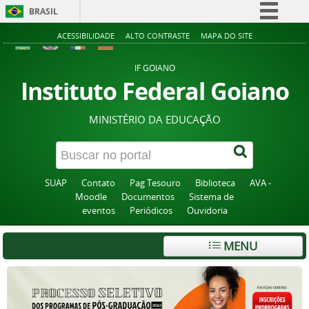
BRASIL
Simplifique!
ACESSIBILIDADE
ALTO CONTRASTE
MAPA DO SITE
Comunica BR
IF GOIANO
Participe
Instituto Federal Goiano
Acesso à informação
MINISTÉRIO DA EDUCAÇÃO
Legislação
Canais
SUAP
Contato
Pag Tesouro
Biblioteca
AVA -
Moodle
Documentos
Sistema de
eventos
Periódicos
Ouvidoria
MENU