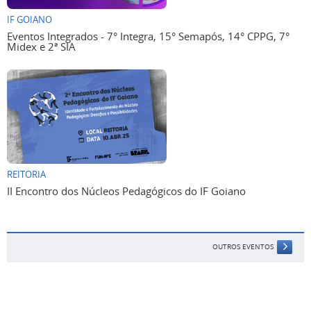
IF GOIANO
Eventos Integrados - 7° Integra, 15° Semapós, 14° CPPG, 7°
Midex e 2ª SIA
REITORIA
II Encontro dos Núcleos Pedagógicos do IF Goiano
OUTROS EVENTOS