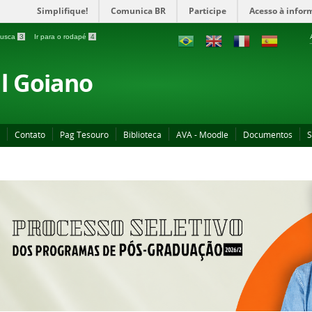
Simplifique!
Comunica BR
Participe
Acesso à infor
 busca
3
Ir para o rodapé
4
al Goiano
Contato
Pag Tesouro
Biblioteca
AVA - Moodle
Documentos
S