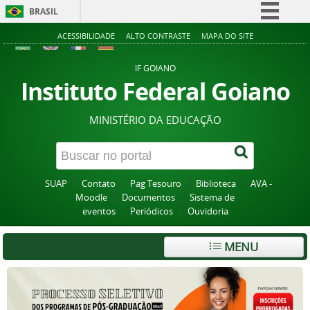
BRASIL
Simplifique!
ACESSIBILIDADE
ALTO CONTRASTE
MAPA DO SITE
Comunica BR
IF GOIANO
Participe
Instituto Federal Goiano
Acesso à informação
MINISTÉRIO DA EDUCAÇÃO
Legislação
Canais
SUAP
Contato
Pag Tesouro
Biblioteca
AVA -
Moodle
Documentos
Sistema de
eventos
Periódicos
Ouvidoria
MENU