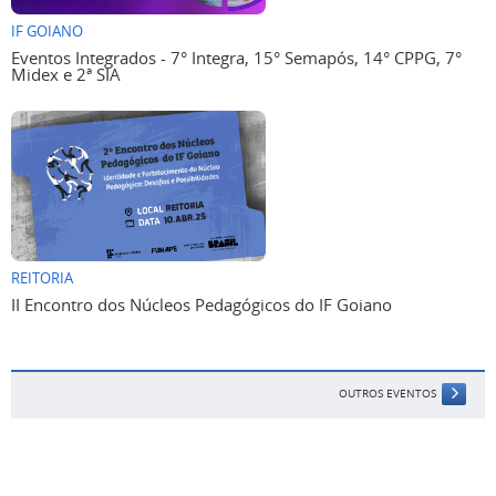
IF GOIANO
Eventos Integrados - 7° Integra, 15° Semapós, 14° CPPG, 7°
Midex e 2ª SIA
REITORIA
II Encontro dos Núcleos Pedagógicos do IF Goiano
OUTROS EVENTOS