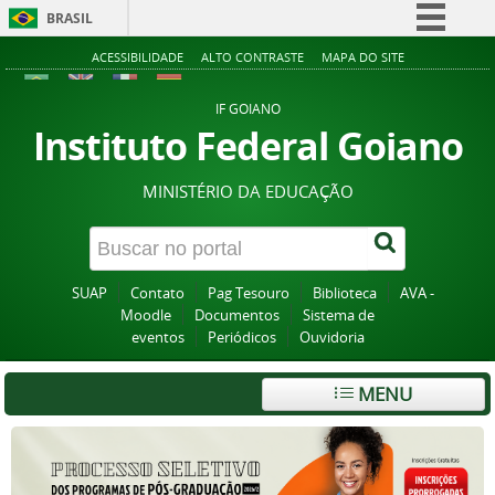
BRASIL
Simplifique!
ACESSIBILIDADE
ALTO CONTRASTE
MAPA DO SITE
Comunica BR
IF GOIANO
Participe
Instituto Federal Goiano
Acesso à informação
MINISTÉRIO DA EDUCAÇÃO
Legislação
Canais
SUAP
Contato
Pag Tesouro
Biblioteca
AVA -
Moodle
Documentos
Sistema de
eventos
Periódicos
Ouvidoria
MENU