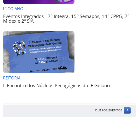
IF GOIANO
Eventos Integrados - 7° Integra, 15° Semapós, 14° CPPG, 7°
Midex e 2ª SIA
REITORIA
II Encontro dos Núcleos Pedagógicos do IF Goiano
OUTROS EVENTOS