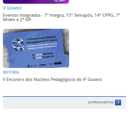
IF GOIANO
Eventos Integrados - 7° Integra, 15° Semapós, 14° CPPG, 7°
Midex e 2ª SIA
REITORIA
II Encontro dos Núcleos Pedagógicos do IF Goiano
OUTROS EVENTOS