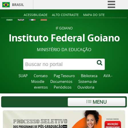
BRASIL
Simplifique!
ACESSIBILIDADE
ALTO CONTRASTE
MAPA DO SITE
Comunica BR
IF GOIANO
Participe
Instituto Federal Goiano
Acesso à informação
MINISTÉRIO DA EDUCAÇÃO
Legislação
Canais
SUAP
Contato
Pag Tesouro
Biblioteca
AVA -
Moodle
Documentos
Sistema de
eventos
Periódicos
Ouvidoria
MENU