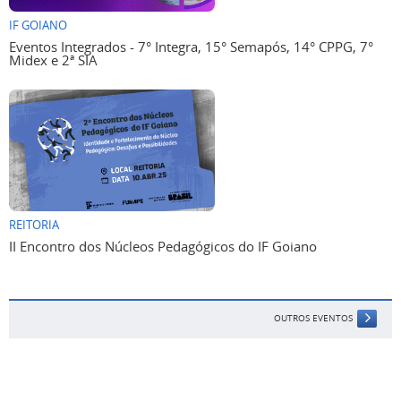
IF GOIANO
Eventos Integrados - 7° Integra, 15° Semapós, 14° CPPG, 7°
Midex e 2ª SIA
REITORIA
II Encontro dos Núcleos Pedagógicos do IF Goiano
OUTROS EVENTOS