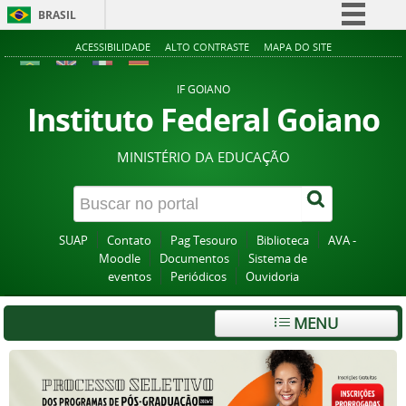
BRASIL
Simplifique!
ACESSIBILIDADE
ALTO CONTRASTE
MAPA DO SITE
Comunica BR
IF GOIANO
Participe
Instituto Federal Goiano
Acesso à informação
MINISTÉRIO DA EDUCAÇÃO
Legislação
Canais
SUAP
Contato
Pag Tesouro
Biblioteca
AVA -
Moodle
Documentos
Sistema de
eventos
Periódicos
Ouvidoria
MENU