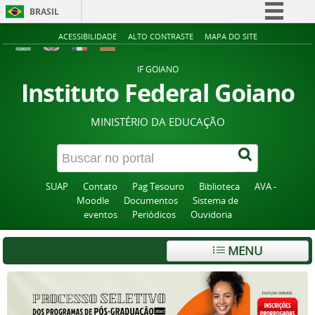
BRASIL
Simplifique!
ACESSIBILIDADE
ALTO CONTRASTE
MAPA DO SITE
Comunica BR
IF GOIANO
Participe
Instituto Federal Goiano
Acesso à informação
MINISTÉRIO DA EDUCAÇÃO
Legislação
Canais
SUAP
Contato
Pag Tesouro
Biblioteca
AVA -
Moodle
Documentos
Sistema de
eventos
Periódicos
Ouvidoria
MENU