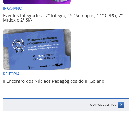
IF GOIANO
Eventos Integrados - 7° Integra, 15° Semapós, 14° CPPG, 7°
Midex e 2ª SIA
REITORIA
II Encontro dos Núcleos Pedagógicos do IF Goiano
OUTROS EVENTOS