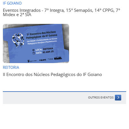
IF GOIANO
Eventos Integrados - 7° Integra, 15° Semapós, 14° CPPG, 7°
Midex e 2ª SIA
REITORIA
II Encontro dos Núcleos Pedagógicos do IF Goiano
OUTROS EVENTOS