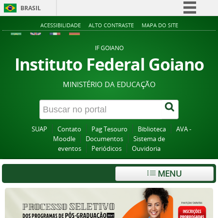
BRASIL
Simplifique!
ACESSIBILIDADE
ALTO CONTRASTE
MAPA DO SITE
Comunica BR
IF GOIANO
Participe
Instituto Federal Goiano
Acesso à informação
MINISTÉRIO DA EDUCAÇÃO
Legislação
Canais
SUAP
Contato
Pag Tesouro
Biblioteca
AVA -
Moodle
Documentos
Sistema de
eventos
Periódicos
Ouvidoria
MENU