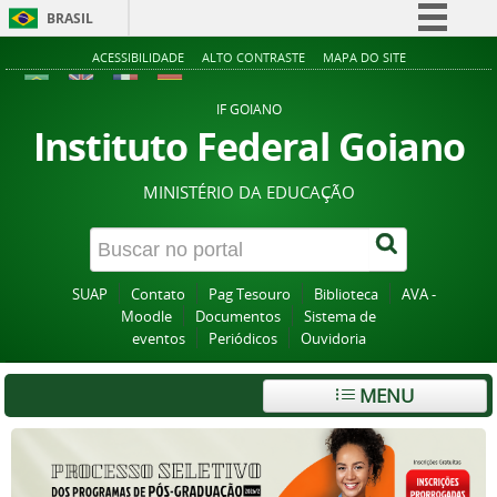
BRASIL
Simplifique!
ACESSIBILIDADE
ALTO CONTRASTE
MAPA DO SITE
Comunica BR
IF GOIANO
Participe
Instituto Federal Goiano
Acesso à informação
MINISTÉRIO DA EDUCAÇÃO
Legislação
Canais
SUAP
Contato
Pag Tesouro
Biblioteca
AVA -
Moodle
Documentos
Sistema de
eventos
Periódicos
Ouvidoria
MENU