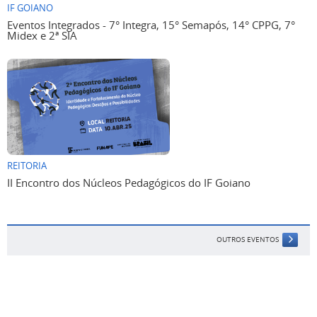
IF GOIANO
Eventos Integrados - 7° Integra, 15° Semapós, 14° CPPG, 7°
Midex e 2ª SIA
REITORIA
II Encontro dos Núcleos Pedagógicos do IF Goiano
OUTROS EVENTOS