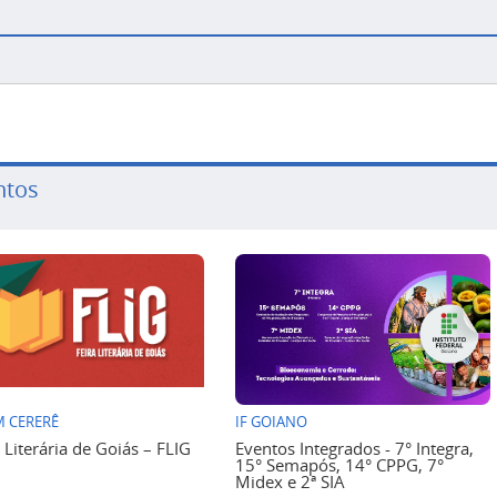
ntos
 CERERÊ
IF GOIANO
a Literária de Goiás – FLIG
Eventos Integrados - 7° Integra,
15° Semapós, 14° CPPG, 7°
Midex e 2ª SIA