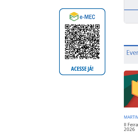
Eve
MARTIM
II Feir
2026