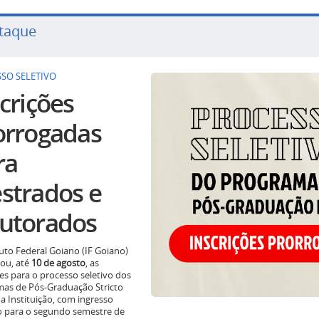
taque
SO SELETIVO
crições
orrogadas
ra
strados e
utorados
tuto Federal Goiano (IF Goiano)
ou, até
10 de agosto
, as
ões para o processo seletivo dos
as de Pós-Graduação Stricto
a Instituição, com ingresso
o para o segundo semestre de