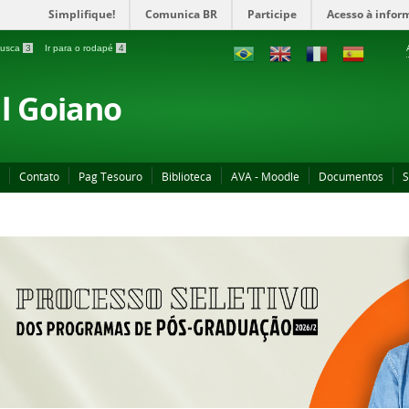
Simplifique!
Comunica BR
Participe
Acesso à infor
 busca
3
Ir para o rodapé
4
al Goiano
Contato
Pag Tesouro
Biblioteca
AVA - Moodle
Documentos
S