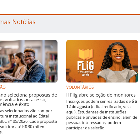
mas Notícias
SÃO
VOLUNTÁRIOS
ano seleciona propostas de
II Flig abre seleção de monitores
os voltados ao acesso,
Inscrições podem ser realizadas de
6 a
ência e êxito
12 de agosto
(edital retificado, veja
ivas selecionadas vão compor
aqui). Estudantes de instituições
tura institucional ao Edital
públicas e privadas de ensino, além de
EC nº 05/2026. Cada proposta
pessoas interessadas, podem
solicitar até R$ 30 mil em
participar da seleção.
s.