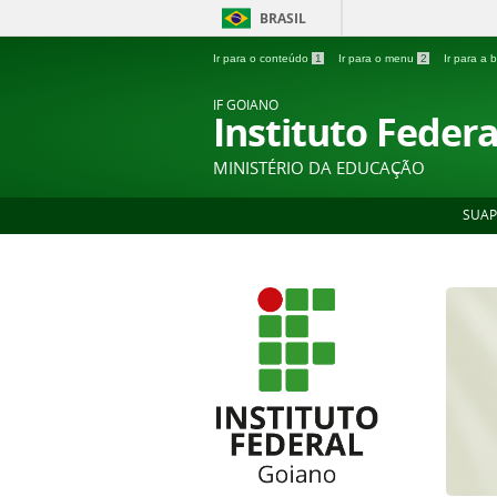
BRASIL
Ir para o conteúdo
1
Ir para o menu
2
Ir para a
IF GOIANO
Instituto Feder
MINISTÉRIO DA EDUCAÇÃO
SUAP