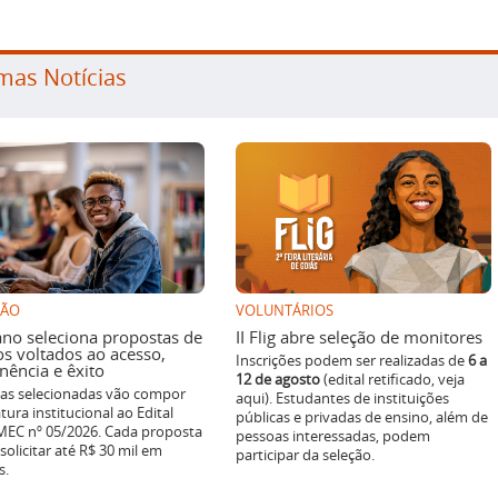
mas Notícias
SÃO
VOLUNTÁRIOS
ano seleciona propostas de
II Flig abre seleção de monitores
os voltados ao acesso,
Inscrições podem ser realizadas de
6 a
ência e êxito
12 de agosto
(edital retificado, veja
ivas selecionadas vão compor
aqui). Estudantes de instituições
tura institucional ao Edital
públicas e privadas de ensino, além de
EC nº 05/2026. Cada proposta
pessoas interessadas, podem
solicitar até R$ 30 mil em
participar da seleção.
s.