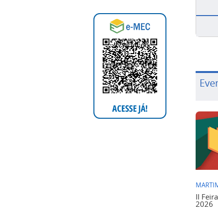
Eve
MARTIM
II Feir
2026