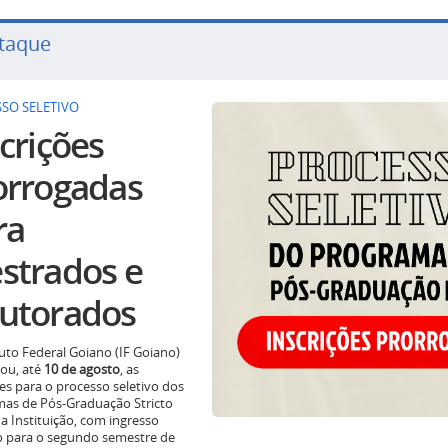
taque
SO SELETIVO
crições
orrogadas
ra
strados e
utorados
tuto Federal Goiano (IF Goiano)
ou, até
10 de agosto
, as
ões para o processo seletivo dos
as de Pós-Graduação Stricto
a Instituição, com ingresso
o para o segundo semestre de