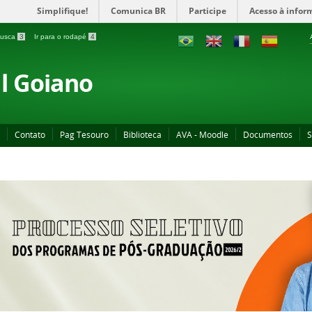
Simplifique!
Comunica BR
Participe
Acesso à infor
 busca
3
Ir para o rodapé
4
al Goiano
Contato
Pag Tesouro
Biblioteca
AVA - Moodle
Documentos
S