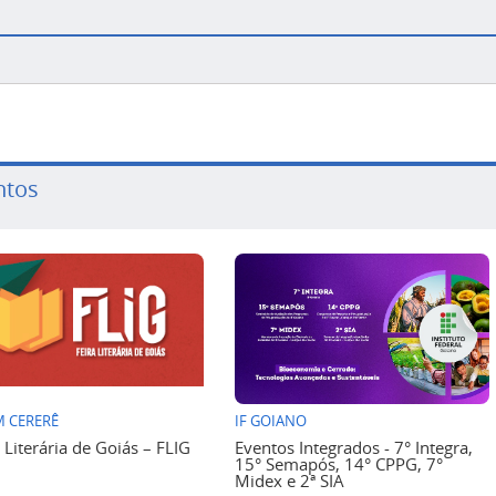
ntos
 CERERÊ
IF GOIANO
a Literária de Goiás – FLIG
Eventos Integrados - 7° Integra,
15° Semapós, 14° CPPG, 7°
Midex e 2ª SIA