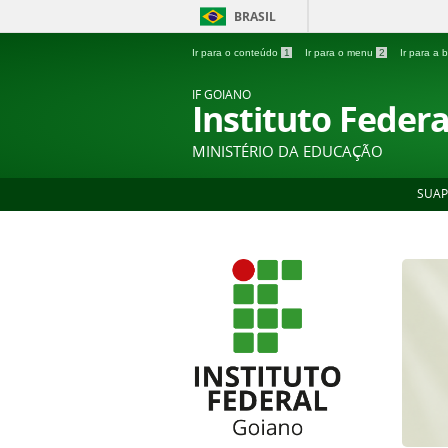
BRASIL
Ir para o conteúdo
1
Ir para o menu
2
Ir para a
IF GOIANO
Instituto Feder
MINISTÉRIO DA EDUCAÇÃO
SUAP