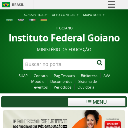
BRASIL
Simplifique!
ACESSIBILIDADE
ALTO CONTRASTE
MAPA DO SITE
Comunica BR
IF GOIANO
Participe
Instituto Federal Goiano
Acesso à informação
MINISTÉRIO DA EDUCAÇÃO
Legislação
Canais
SUAP
Contato
Pag Tesouro
Biblioteca
AVA -
Moodle
Documentos
Sistema de
eventos
Periódicos
Ouvidoria
MENU