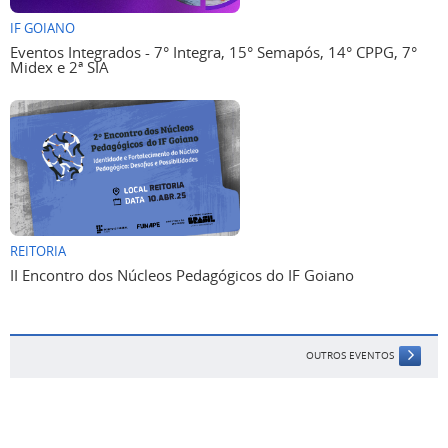
IF GOIANO
Eventos Integrados - 7° Integra, 15° Semapós, 14° CPPG, 7°
Midex e 2ª SIA
REITORIA
II Encontro dos Núcleos Pedagógicos do IF Goiano
OUTROS EVENTOS