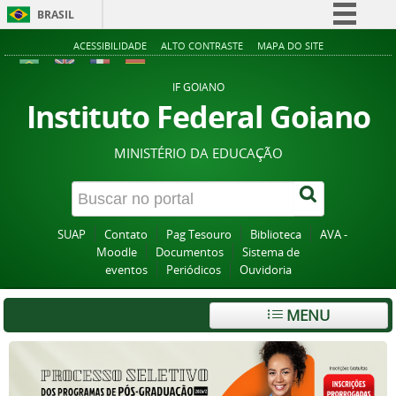
BRASIL
Simplifique!
ACESSIBILIDADE
ALTO CONTRASTE
MAPA DO SITE
Comunica BR
IF GOIANO
Participe
Instituto Federal Goiano
Acesso à informação
MINISTÉRIO DA EDUCAÇÃO
Legislação
Canais
SUAP
Contato
Pag Tesouro
Biblioteca
AVA -
Moodle
Documentos
Sistema de
eventos
Periódicos
Ouvidoria
MENU