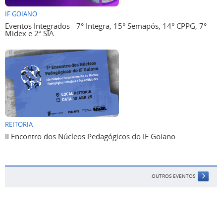
IF GOIANO
Eventos Integrados - 7° Integra, 15° Semapós, 14° CPPG, 7°
Midex e 2ª SIA
REITORIA
II Encontro dos Núcleos Pedagógicos do IF Goiano
OUTROS EVENTOS