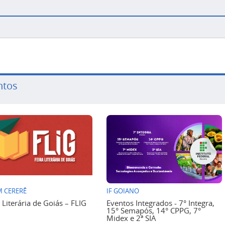
ntos
 CERERÊ
IF GOIANO
a Literária de Goiás – FLIG
Eventos Integrados - 7° Integra,
15° Semapós, 14° CPPG, 7°
Midex e 2ª SIA