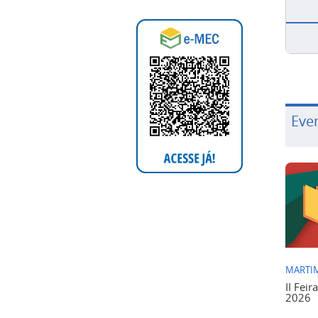
Eve
MARTIM
II Feir
2026