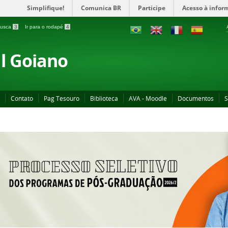
Simplifique!
Comunica BR
Participe
Acesso à infor
 busca
3
Ir para o rodapé
4
al Goiano
Contato
Pag Tesouro
Biblioteca
AVA - Moodle
Documentos
S