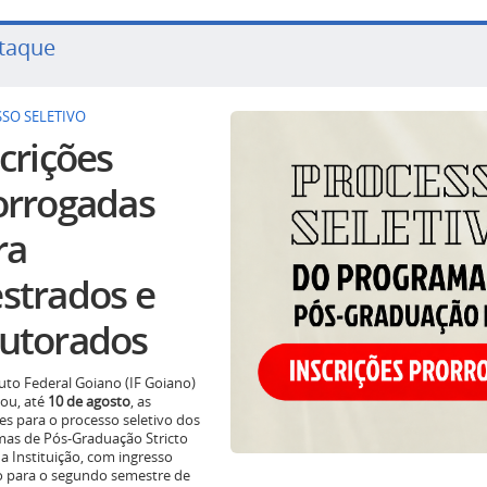
taque
SO SELETIVO
crições
orrogadas
ra
strados e
utorados
tuto Federal Goiano (IF Goiano)
ou, até
10 de agosto
, as
ões para o processo seletivo dos
as de Pós-Graduação Stricto
a Instituição, com ingresso
o para o segundo semestre de