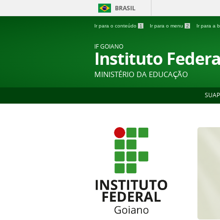
BRASIL
Ir para o conteúdo
1
Ir para o menu
2
Ir para a
IF GOIANO
Instituto Feder
MINISTÉRIO DA EDUCAÇÃO
SUAP