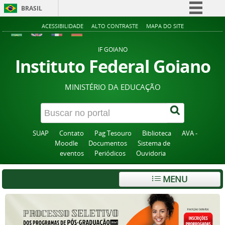
BRASIL
Simplifique!
ACESSIBILIDADE
ALTO CONTRASTE
MAPA DO SITE
Comunica BR
IF GOIANO
Participe
Instituto Federal Goiano
Acesso à informação
MINISTÉRIO DA EDUCAÇÃO
Legislação
Canais
SUAP
Contato
Pag Tesouro
Biblioteca
AVA -
Moodle
Documentos
Sistema de
eventos
Periódicos
Ouvidoria
MENU