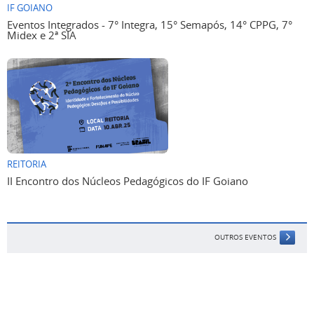
IF GOIANO
Eventos Integrados - 7° Integra, 15° Semapós, 14° CPPG, 7°
Midex e 2ª SIA
REITORIA
II Encontro dos Núcleos Pedagógicos do IF Goiano
OUTROS EVENTOS