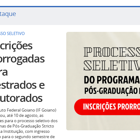
taque
SO SELETIVO
crições
orrogadas
ra
strados e
utorados
tuto Federal Goiano (IF Goiano)
ou, até 10 de agosto, as
ões para o processo seletivo dos
as de Pós-Graduação Stricto
a Instituição, com ingresso
o para o segundo semestre de