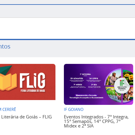
ntos
 CERERÊ
IF GOIANO
a Literária de Goiás – FLIG
Eventos Integrados - 7° Integra,
15° Semapós, 14° CPPG, 7°
Midex e 2ª SIA