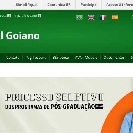
Simplifique!
Comunica BR
Participe
Acesso à infor
 busca
3
Ir para o rodapé
4
al Goiano
Contato
Pag Tesouro
Biblioteca
AVA - Moodle
Documentos
S