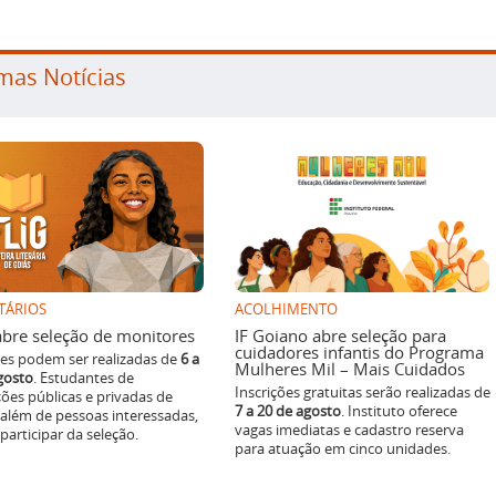
mas Notícias
TÁRIOS
ACOLHIMENTO
g abre seleção de monitores
IF Goiano abre seleção para
cuidadores infantis do Programa
ões podem ser realizadas de
6 a
Mulheres Mil – Mais Cuidados
gosto
. Estudantes de
Inscrições gratuitas serão realizadas de
ições públicas e privadas de
7 a 20 de agosto
. Instituto oferece
 além de pessoas interessadas,
vagas imediatas e cadastro reserva
articipar da seleção.
para atuação em cinco unidades.