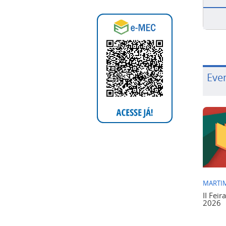
Eve
MARTIM
II Feir
2026