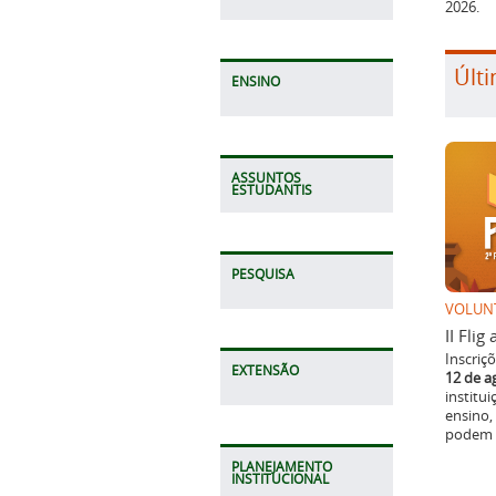
2026.
Últi
ENSINO
ASSUNTOS
ESTUDANTIS
PESQUISA
VOLUN
II Fli
Inscriç
EXTENSÃO
12 de a
institu
ensino,
podem p
PLANEJAMENTO
INSTITUCIONAL