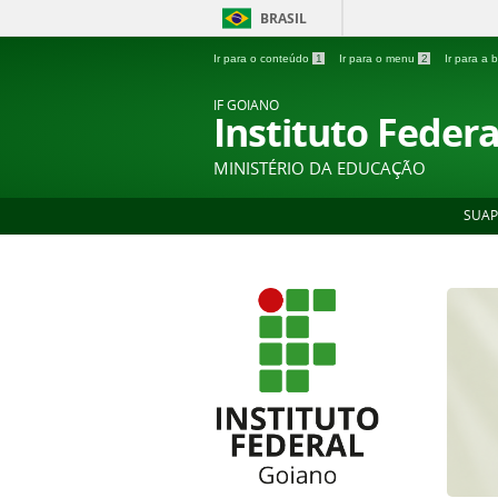
BRASIL
Ir para o conteúdo
1
Ir para o menu
2
Ir para a
IF GOIANO
Instituto Feder
MINISTÉRIO DA EDUCAÇÃO
SUAP