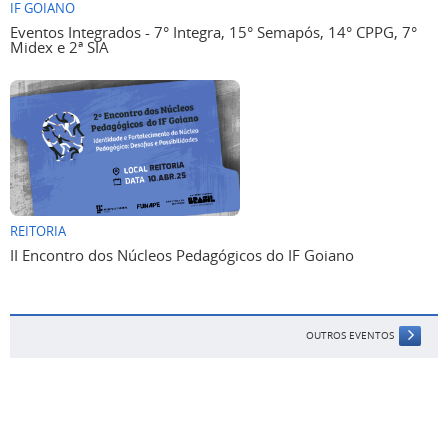
IF GOIANO
Eventos Integrados - 7° Integra, 15° Semapós, 14° CPPG, 7°
Midex e 2ª SIA
REITORIA
II Encontro dos Núcleos Pedagógicos do IF Goiano
OUTROS EVENTOS