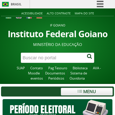
BRASIL
Simplifique!
ACESSIBILIDADE
ALTO CONTRASTE
MAPA DO SITE
Comunica BR
IF GOIANO
Participe
Instituto Federal Goiano
Acesso à informação
MINISTÉRIO DA EDUCAÇÃO
Legislação
Canais
SUAP
Contato
Pag Tesouro
Biblioteca
AVA -
Moodle
Documentos
Sistema de
eventos
Periódicos
Ouvidoria
MENU