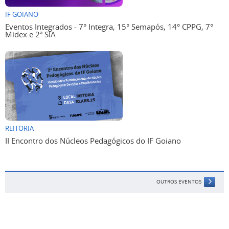
IF GOIANO
Eventos Integrados - 7° Integra, 15° Semapós, 14° CPPG, 7°
Midex e 2ª SIA
REITORIA
II Encontro dos Núcleos Pedagógicos do IF Goiano
OUTROS EVENTOS