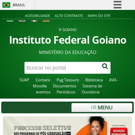
BRASIL
Simplifique!
ACESSIBILIDADE
ALTO CONTRASTE
MAPA DO SITE
Comunica BR
IF GOIANO
Participe
Instituto Federal Goiano
Acesso à informação
MINISTÉRIO DA EDUCAÇÃO
Legislação
Canais
SUAP
Contato
Pag Tesouro
Biblioteca
AVA -
Moodle
Documentos
Sistema de
eventos
Periódicos
Ouvidoria
MENU