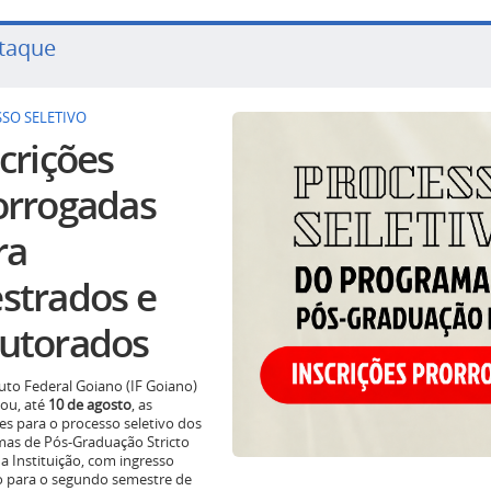
taque
SO SELETIVO
crições
orrogadas
ra
strados e
utorados
tuto Federal Goiano (IF Goiano)
ou, até
10 de agosto
, as
ões para o processo seletivo dos
as de Pós-Graduação Stricto
a Instituição, com ingresso
o para o segundo semestre de