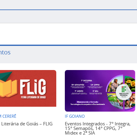
ntos
 CERERÊ
IF GOIANO
a Literária de Goiás – FLIG
Eventos Integrados - 7° Integra,
15° Semapós, 14° CPPG, 7°
Midex e 2ª SIA