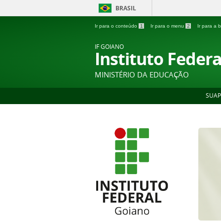
BRASIL
Ir para o conteúdo
1
Ir para o menu
2
Ir para a
IF GOIANO
Instituto Feder
MINISTÉRIO DA EDUCAÇÃO
SUAP