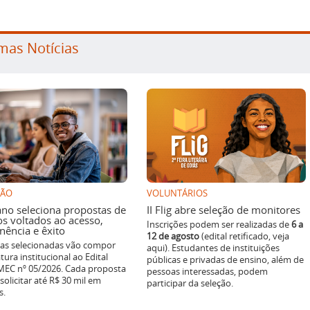
mas Notícias
SÃO
VOLUNTÁRIOS
ano seleciona propostas de
II Flig abre seleção de monitores
os voltados ao acesso,
Inscrições podem ser realizadas de
6 a
ência e êxito
12 de agosto
(edital retificado, veja
ivas selecionadas vão compor
aqui). Estudantes de instituições
tura institucional ao Edital
públicas e privadas de ensino, além de
EC nº 05/2026. Cada proposta
pessoas interessadas, podem
solicitar até R$ 30 mil em
participar da seleção.
s.