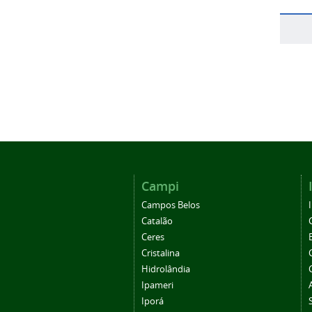
Campi
Campos Belos
Catalão
Ceres
Cristalina
Hidrolândia
Ipameri
Iporá
Morrinhos
Posse