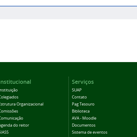
Institucional
Serviços
Instituição
SUAP
Colegiados
Contato
Estrutura Organizacional
Pag Tesouro
Comissões
Biblioteca
Comunicação
AVA - Moodle
Agenda do reitor
Documentos
SIASS
Sistema de eventos
Eleições CS
Periódicos
SEI/Suap
Ouvidoria