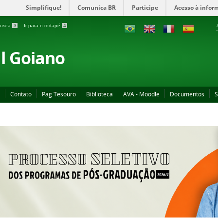
Simplifique!
Comunica BR
Participe
Acesso à infor
 busca
3
Ir para o rodapé
4
al Goiano
Contato
Pag Tesouro
Biblioteca
AVA - Moodle
Documentos
S