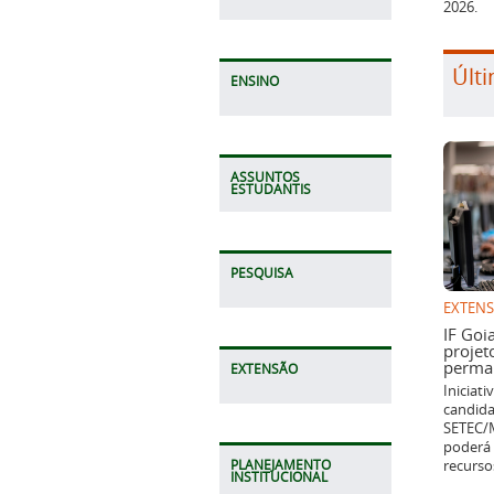
Últi
ENSINO
ASSUNTOS
ESTUDANTIS
EXTEN
PESQUISA
IF Goi
projet
perman
Iniciat
candida
EXTENSÃO
SETEC/M
poderá 
recurso
PLANEJAMENTO
INSTITUCIONAL