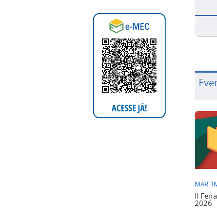
Eve
MARTIM
II Feir
2026