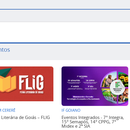
ntos
 CERERÊ
IF GOIANO
a Literária de Goiás – FLIG
Eventos Integrados - 7° Integra,
15° Semapós, 14° CPPG, 7°
Midex e 2ª SIA