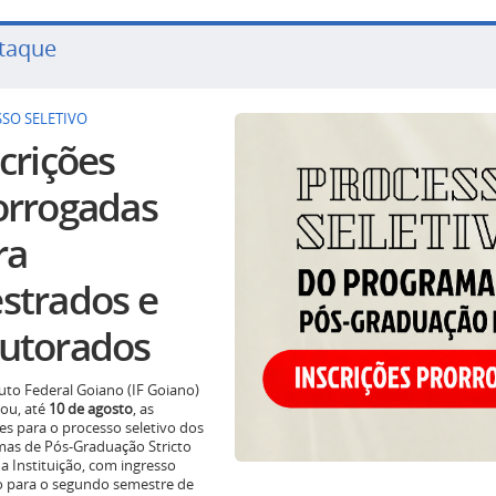
taque
SO SELETIVO
crições
orrogadas
ra
strados e
utorados
tuto Federal Goiano (IF Goiano)
ou, até
10 de agosto
, as
ões para o processo seletivo dos
as de Pós-Graduação Stricto
a Instituição, com ingresso
o para o segundo semestre de