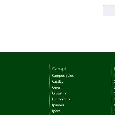
Campi
Campos Belos
Catalão
Ceres
Cristalina
Hidrolândia
Ipameri
Iporá
Morrinhos
Posse