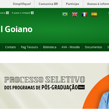
Simplifique!
Comunica BR
Participe
Acesso à infor
 busca
3
Ir para o rodapé
4
al Goiano
Contato
Pag Tesouro
Biblioteca
AVA - Moodle
Documentos
S