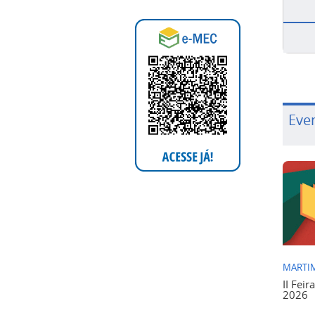
Eve
MARTIM
II Feir
2026