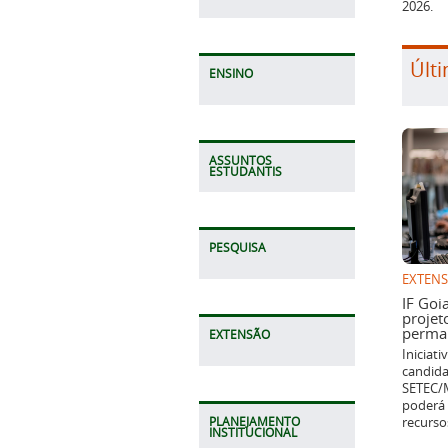
Últi
ENSINO
ASSUNTOS
ESTUDANTIS
EXTEN
PESQUISA
IF Goi
projet
perman
Iniciat
candida
EXTENSÃO
SETEC/M
poderá 
recurso
PLANEJAMENTO
INSTITUCIONAL