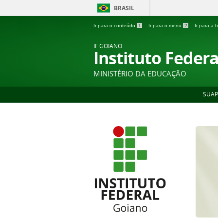
BRASIL
Ir para o conteúdo
1
Ir para o menu
2
Ir para a
IF GOIANO
Instituto Feder
MINISTÉRIO DA EDUCAÇÃO
SUAP