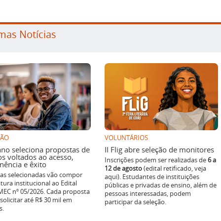
mas Notícias
SÃO
VOLUNTÁRIOS
ano seleciona propostas de
II Flig abre seleção de monitores
os voltados ao acesso,
Inscrições podem ser realizadas de
6 a
ência e êxito
12 de agosto
(edital retificado, veja
ivas selecionadas vão compor
aqui). Estudantes de instituições
tura institucional ao Edital
públicas e privadas de ensino, além de
EC nº 05/2026. Cada proposta
pessoas interessadas, podem
solicitar até R$ 30 mil em
participar da seleção.
s.