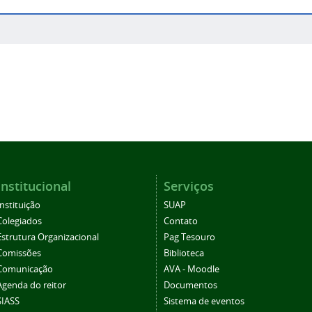
Institucional
Serviços
Instituição
SUAP
Colegiados
Contato
Estrutura Organizacional
Pag Tesouro
Comissões
Biblioteca
Comunicação
AVA - Moodle
Agenda do reitor
Documentos
SIASS
Sistema de eventos
Eleições CS
Periódicos
SEI/Suap
Ouvidoria