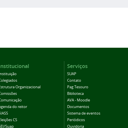
Institucional
Serviços
Instituição
SUAP
Colegiados
Contato
Estrutura Organizacional
Pag Tesouro
Comissões
Biblioteca
Comunicação
AVA - Moodle
Agenda do reitor
Documentos
SIASS
Sistema de eventos
Eleições CS
Periódicos
SEI/Suap
Ouvidoria