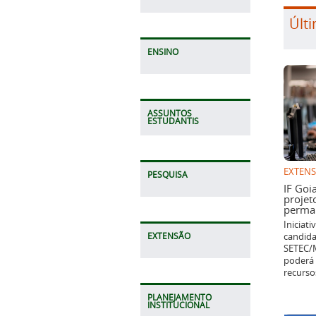
Últi
ENSINO
ASSUNTOS
ESTUDANTIS
EXTEN
PESQUISA
IF Goi
projet
perman
Iniciat
candida
EXTENSÃO
SETEC/M
poderá 
recurso
PLANEJAMENTO
INSTITUCIONAL