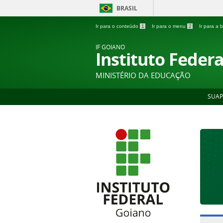
BRASIL
Ir para o conteúdo
1
Ir para o menu
2
Ir para a
IF GOIANO
Instituto Feder
MINISTÉRIO DA EDUCAÇÃO
SUAP