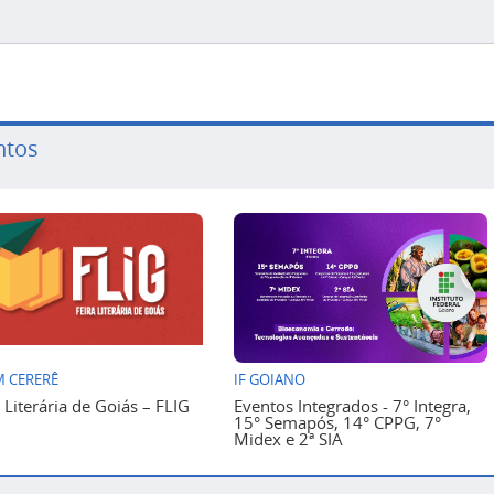
ntos
 CERERÊ
IF GOIANO
a Literária de Goiás – FLIG
Eventos Integrados - 7° Integra,
15° Semapós, 14° CPPG, 7°
Midex e 2ª SIA