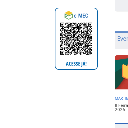
Eve
MARTIM
II Feir
2026