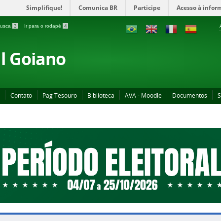
Simplifique!
Comunica BR
Participe
Acesso à infor
 busca
3
Ir para o rodapé
4
al Goiano
Contato
Pag Tesouro
Biblioteca
AVA - Moodle
Documentos
S