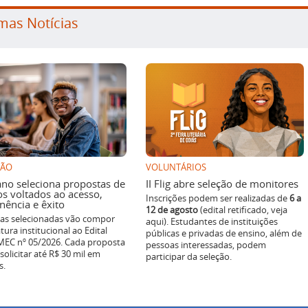
mas Notícias
SÃO
VOLUNTÁRIOS
ano seleciona propostas de
II Flig abre seleção de monitores
os voltados ao acesso,
Inscrições podem ser realizadas de
6 a
ência e êxito
12 de agosto
(edital retificado, veja
ivas selecionadas vão compor
aqui). Estudantes de instituições
tura institucional ao Edital
públicas e privadas de ensino, além de
EC nº 05/2026. Cada proposta
pessoas interessadas, podem
solicitar até R$ 30 mil em
participar da seleção.
s.