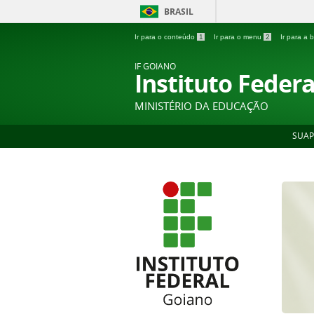
BRASIL
Ir para o conteúdo
1
Ir para o menu
2
Ir para a
IF GOIANO
Instituto Feder
MINISTÉRIO DA EDUCAÇÃO
SUAP