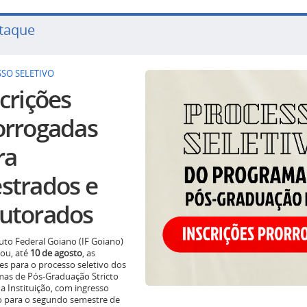
taque
SO SELETIVO
crições
orrogadas
ra
strados e
utorados
tuto Federal Goiano (IF Goiano)
ou, até
10 de agosto
, as
ões para o processo seletivo dos
as de Pós-Graduação Stricto
a Instituição, com ingresso
o para o segundo semestre de