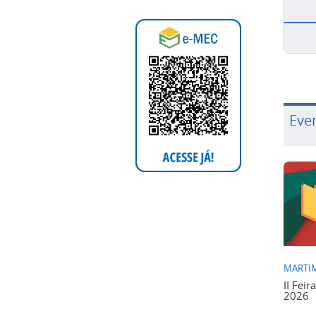
Eve
MARTIM
II Feir
2026