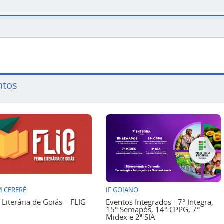
ntos
 CERERÊ
IF GOIANO
a Literária de Goiás – FLIG
Eventos Integrados - 7° Integra,
15° Semapós, 14° CPPG, 7°
Midex e 2ª SIA