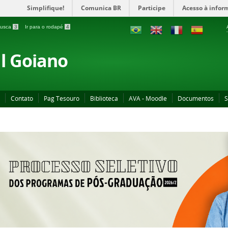
Simplifique!
Comunica BR
Participe
Acesso à infor
 busca
3
Ir para o rodapé
4
al Goiano
Contato
Pag Tesouro
Biblioteca
AVA - Moodle
Documentos
S