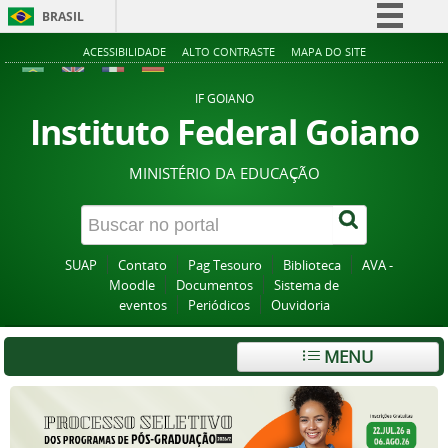
BRASIL
Simplifique!
ACESSIBILIDADE
ALTO CONTRASTE
MAPA DO SITE
Comunica BR
IF GOIANO
Participe
Instituto Federal Goiano
Acesso à informação
MINISTÉRIO DA EDUCAÇÃO
Legislação
Canais
SUAP
Contato
Pag Tesouro
Biblioteca
AVA -
Moodle
Documentos
Sistema de
eventos
Periódicos
Ouvidoria
MENU