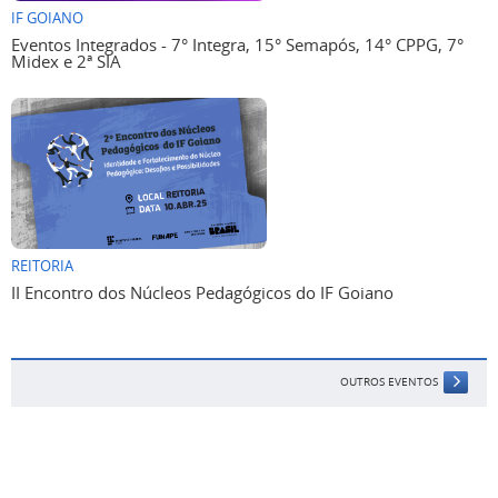
IF GOIANO
Eventos Integrados - 7° Integra, 15° Semapós, 14° CPPG, 7°
Midex e 2ª SIA
REITORIA
II Encontro dos Núcleos Pedagógicos do IF Goiano
OUTROS EVENTOS