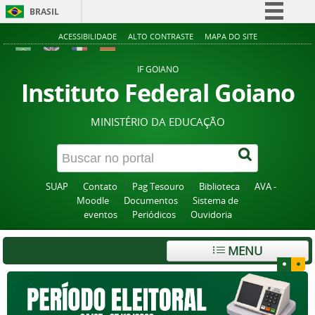
BRASIL
Simplifique!
ACESSIBILIDADE
ALTO CONTRASTE
MAPA DO SITE
Comunica BR
IF GOIANO
Participe
Instituto Federal Goiano
Acesso à informação
MINISTÉRIO DA EDUCAÇÃO
Legislação
Canais
SUAP
Contato
Pag Tesouro
Biblioteca
AVA -
Moodle
Documentos
Sistema de
eventos
Periódicos
Ouvidoria
MENU