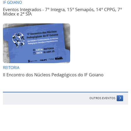
IF GOIANO
Eventos Integrados - 7° Integra, 15° Semapós, 14° CPPG, 7°
Midex e 2ª SIA
REITORIA
II Encontro dos Núcleos Pedagógicos do IF Goiano
OUTROS EVENTOS