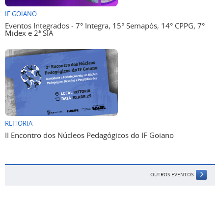
IF GOIANO
Eventos Integrados - 7° Integra, 15° Semapós, 14° CPPG, 7°
Midex e 2ª SIA
REITORIA
II Encontro dos Núcleos Pedagógicos do IF Goiano
OUTROS EVENTOS