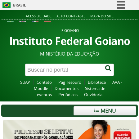
BRASIL
Simplifique!
ACESSIBILIDADE
ALTO CONTRASTE
MAPA DO SITE
Comunica BR
IF GOIANO
Participe
Instituto Federal Goiano
Acesso à informação
MINISTÉRIO DA EDUCAÇÃO
Legislação
Canais
SUAP
Contato
Pag Tesouro
Biblioteca
AVA -
Moodle
Documentos
Sistema de
eventos
Periódicos
Ouvidoria
MENU