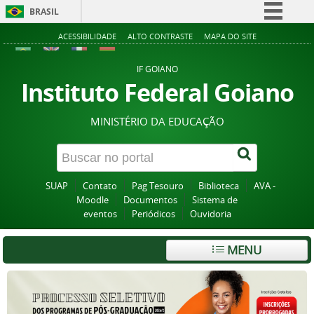
BRASIL
Simplifique!
ACESSIBILIDADE
ALTO CONTRASTE
MAPA DO SITE
Comunica BR
IF GOIANO
Participe
Instituto Federal Goiano
Acesso à informação
MINISTÉRIO DA EDUCAÇÃO
Legislação
Canais
SUAP
Contato
Pag Tesouro
Biblioteca
AVA -
Moodle
Documentos
Sistema de
eventos
Periódicos
Ouvidoria
MENU