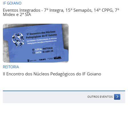
IF GOIANO
Eventos Integrados - 7° Integra, 15° Semapós, 14° CPPG, 7°
Midex e 2ª SIA
REITORIA
II Encontro dos Núcleos Pedagógicos do IF Goiano
OUTROS EVENTOS